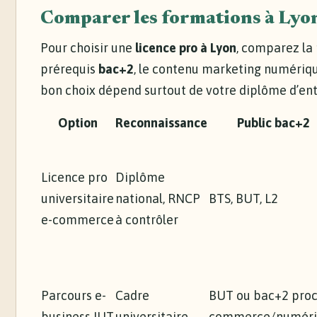
Comparer les formations à Lyon 
Pour choisir une
licence pro à Lyon
, comparez la
prérequis
bac+2
, le contenu marketing numérique
bon choix dépend surtout de votre diplôme d’entr
Option
Reconnaissance
Public bac+2
Licence pro
Diplôme
universitaire
national, RNCP
BTS, BUT, L2
e-commerce
à contrôler
Parcours e-
Cadre
BUT ou bac+2 pro
business IUT
universitaire
commerce/numéri