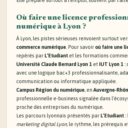
Elle prépare surtout à l’emploi, souvent par l’al
Où faire une licence professio
numérique à Lyon ?
À Lyon, les pistes sérieuses renvoient surtout ver
commerce numérique
. Pour savoir
où faire une l
repérés par
L’Etudiant
et les formations commer
Université Claude Bernard Lyon 1
et
IUT Lyon 1
:
avec une logique bac+3 professionnalisante, ada
communication ou informatique appliquée.
Campus Région du numérique
, en
Auvergne-Rhôn
professionnelle e-business signalée dans l’écos
proche des entreprises du numérique.
Les parcours lyonnais présentés par
L’Etudiant
:
marketing digital Lyon
, le rythme, les prérequis 