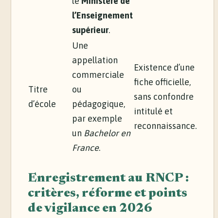
le
Ministère de
l’Enseignement
supérieur
.
Une
appellation
Existence d’une
commerciale
fiche officielle,
Titre
ou
sans confondre
d’école
pédagogique,
intitulé et
par exemple
reconnaissance.
un
Bachelor en
France
.
Enregistrement au RNCP :
critères, réforme et points
de vigilance en 2026