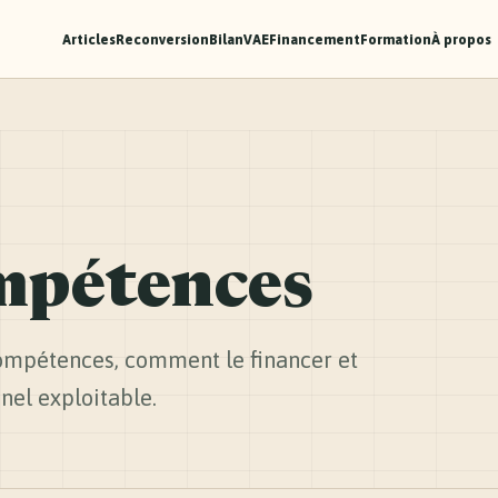
Articles
Reconversion
Bilan
VAE
Financement
Formation
À propos
ompétences
ompétences, comment le financer et
nel exploitable.