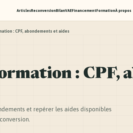
Articles
Reconversion
Bilan
VAE
Financement
Formation
À propos
rmation : CPF, abondements et aides
formation : CPF,
ndements et repérer les aides disponibles
conversion.