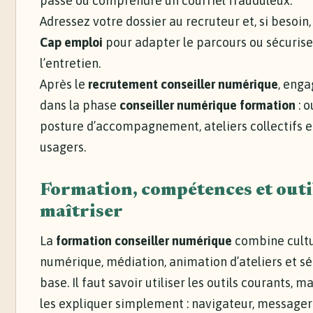
passe ou comprendre un courriel frauduleux.
Adressez votre dossier au recruteur et, si besoin, 
Cap emploi
pour adapter le parcours ou sécurise
l’entretien.
Après le
recrutement conseiller numérique
, eng
dans la phase
conseiller numérique formation
: o
posture d’accompagnement, ateliers collectifs et
usagers.
Formation, compétences et outi
maîtriser
La
formation conseiller numérique
combine cult
numérique, médiation, animation d’ateliers et sé
base. Il faut savoir utiliser les outils courants, m
les expliquer simplement : navigateur, messager