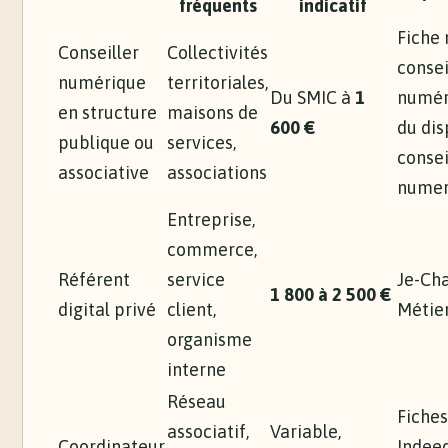
fréquents
indicatif
Fiche 
Conseiller
Collectivités
consei
numérique
territoriales,
Du SMIC à
1
numér
en structure
maisons de
600 €
du dis
publique ou
services,
consei
associative
associations
numer
Entreprise,
commerce,
Référent
service
Je-Ch
1 800 à 2 500 €
digital privé
client,
Métie
organisme
interne
Réseau
Fiches
associatif,
Variable,
Coordinateur
Indeed