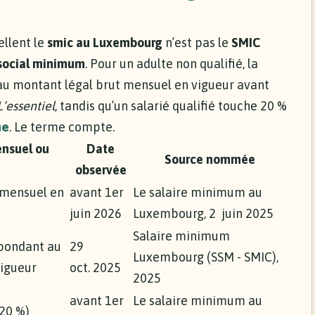
llent le
smic au Luxembourg
n’est pas le
SMIC
 social minimum
. Pour un adulte non qualifié, la
u montant légal brut mensuel en vigueur avant
L’essentiel
, tandis qu’un salarié qualifié touche 20 %
ne
. Le terme compte.
nsuel ou
Date
Source nommée
observée
 mensuel en
avant 1er
Le salaire minimum au
juin 2026
Luxembourg, 2 juin 2025
Salaire minimum
spondant au
29
Luxembourg (SSM - SMIC),
igueur
oct. 2025
2025
avant 1er
Le salaire minimum au
+20 %)