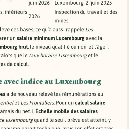
juin 2026
Luxembourg, 2 juin 2025
, inférieurs
Inspection du travail et des
2026
e
mines
levé ces bases, ce qu’a aussi rappelé
Les
parer un
salaire minimum Luxembourg
avec la
mbourg brut
, le niveau qualifié ou non, et l’âge :
alors que le
taux horaire Luxembourg
et le
es de calcul.
e avec indice au Luxembourg
res
a de nouveau relevé les rémunérations au
sentiel
et
Les Frontaliers
. Pour un
calcul salaire
Jamais du net. L’
Échelle mobile des salaires
ice luxembourg
quand le seuil prévu est atteint, y
canisme paraît technique, mais son effet est très