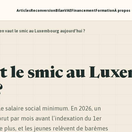
Articles
Reconversion
Bilan
VAE
Financement
Formation
À propos
n vaut le smic au Luxembourg aujourd’hui ?
t le smic au Lux
?
le salaire social minimum. En 2026, un
 brut par mois avant l’indexation du 1er
de plus, et les jeunes relèvent de barèmes