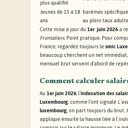
plus qualifié
Jeunes de 15 à 18
barèmes spécifiques
ans
au plein taux adult
Cette mise à jour du
1er juin 2026
a re
Frontaliers
. Point pratique. Pour com
France, regardez toujours le
smic Luxe
beaucoup cherchent un net immédiat, 
mensuel brut servent d’abord de repèr
Comment calculer salair
Au
1er juin 2026
, l’
indexation des salai
Luxembourg
, comme l’ont signalé
L’es
luxembourg
, on part toujours du brut. 
applique ensuite la hausse liée à l’
ind
compris sur le salaire minimum. Le mé