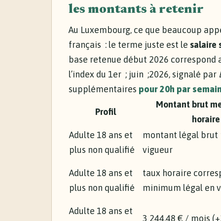
les montants à retenir
Au Luxembourg, ce que beaucoup appe
français : le terme juste est le
salaire
base retenue début 2026 correspond a
l’index du 1er ; juin ;2026, signalé par
supplémentaires
pour 20h par semai
Montant brut me
Profil
horaire
Adulte 18 ans et
montant légal brut
plus non qualifié
vigueur
Adulte 18 ans et
taux horaire corre
plus non qualifié
minimum légal en v
Adulte 18 ans et
3 244,48 € / mois (